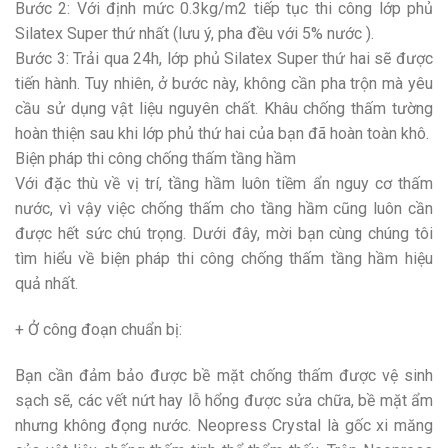
Bước 2: Với định mức 0.3kg/m2 tiếp tục thi công lớp phủ
Silatex Super thứ nhất (lưu ý, pha đều với 5% nước ).
Bước 3: Trải qua 24h, lớp phủ Silatex Super thứ hai sẽ được
tiến hành. Tuy nhiên, ở bước này, không cần pha trộn mà yêu
cầu sử dụng vật liệu nguyên chất. Khâu chống thấm tường
hoàn thiện sau khi lớp phủ thứ hai của bạn đã hoàn toàn khô.
Biện pháp thi công chống thấm tầng hầm
Với đặc thù về vị trí, tầng hầm luôn tiềm ẩn nguy cơ thấm
nước, vì vậy việc chống thấm cho tầng hầm cũng luôn cần
được hết sức chú trọng. Dưới đây, mời bạn cùng chúng tôi
tìm hiểu về biện pháp thi công chống thấm tầng hầm hiệu
quả nhất.
+ Ở công đoạn chuẩn bị:
Bạn cần đảm bảo được bề mặt chống thấm được vệ sinh
sạch sẽ, các vết nứt hay lỗ hổng được sửa chữa, bề mặt ẩm
nhưng không đọng nước. Neopress Crystal là gốc xi măng