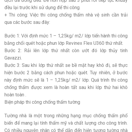
dịch đã đồng đều. Để hỗn hợp sau 3 phút rồi tiếp tục khuấy
đều lại trước khi sử dụng để thi công.
+ Thi công: Việc thi công chống thấm nhà vệ sinh cần trải
qua các bước sau đây:
Bước 1: Với định mức 1 – 1,25kg/ m2/ lớp tiến hành thi công
bằng chổi quét hoặc phun lớp Revinex Flex U360 thứ nhất.
Bước 2: Rải lên lớp thứ nhất còn ướt đó lớp thủy tinh
Gavazzi.
Bước 3: Sau khi lớp thứ nhất se bề mặt hay khô đi, sẽ thực
hiện bước 2 bằng cách phun hoặc quét. Tuy nhiên, ở bước
này định mức sẽ là 1 – 1,25kg/ m2/ lớp. Quá trình thi công
chống thấm được xem là hoàn tất sau khi lớp thứ hai khô
hoàn toàn .
Biện pháp thi công chống thấm tường
Tường nhà là một trong những hạng mục chống thấm phổ
biến để mang lại tính thẩm mỹ và chất lượng cho công trình.
Có nhiều nguyên nhân có thể dẫn đến hiện tượng tường nhà