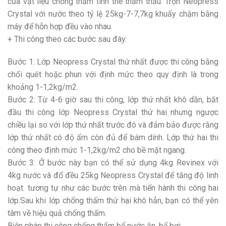
của vật liệu chống thấm tinh thể thẩm thấu. Trộn Neopress
Crystal với nước theo tỷ lệ 25kg-7-7,7kg khuấy chậm bằng
máy để hỗn hợp đều vào nhau.
+ Thi công theo các bước sau đây:
Bước 1: Lớp Neopress Crystal thứ nhất được thi công bằng
chổi quét hoặc phun với định mức theo quy định là trong
khoảng 1-1,2kg/m2.
Bước 2: Từ 4-6 giờ sau thi công, lớp thứ nhất khô dần, bắt
đầu thi công lớp Neopress Crystal thứ hai nhưng ngược
chiều lại so với lớp thứ nhất trước đó và đảm bảo được rằng
lớp thứ nhất có độ ẩm còn đủ để bám dính. Lớp thứ hai thi
công theo định mức 1-1,2kg/m2 cho bề mặt ngang.
Bước 3: Ở bước này bạn có thể sử dụng 4kg Revinex với
4kg nước và đổ đều 25kg Neopress Crystal để tăng độ linh
hoạt. tương tự như các bước trên mà tiến hành thi công hai
lớp.Sau khi lớp chống thấm thứ hai khô hẳn, bạn có thể yên
tâm về hiệu quả chống thấm.
Biện pháp thi công chống thấm bể nước ăn, bể bơi