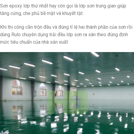
Sơn epoxy lớp thứ nhất hay còn gọi là lớp sơn trung gian giúp
tăng cứng, che phủ bề mặt và khuyết tật.
Khi thi công cần trộn đều và đúng tỉ lệ hai thành phần của sơn rồi
dùng Rulo chuyên dụng trải đều lớp sơn ra sàn theo đúng định
mức tiêu chuẩn của nhà sản xuất.