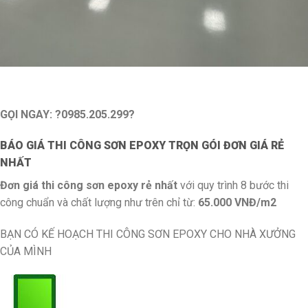
GỌI NGAY: ?0985.205.299?
BÁO GIÁ THI CÔNG SƠN EPOXY TRỌN GÓI ĐƠN GIÁ RẺ
NHẤT
Đơn giá thi công sơn epoxy rẻ nhất
với quy trình 8 bước thi
công chuẩn và chất lượng như trên chỉ từ:
65
.000 VNĐ/m2
BẠN CÓ KẾ HOẠCH THI CÔNG SƠN EPOXY CHO NHÀ XƯỞNG
CỦA MÌNH