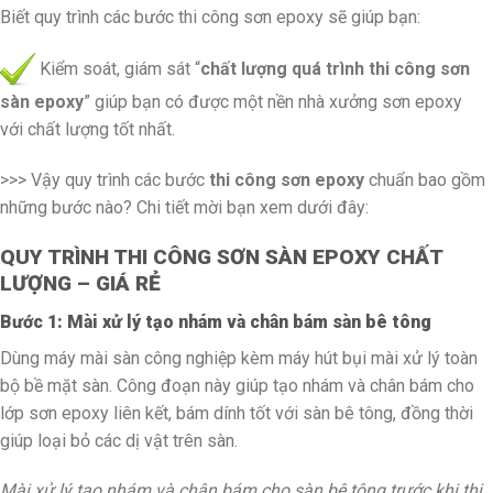
Biết quy trình các bước thi công sơn epoxy sẽ giúp bạn:
Kiểm soát, giám sát “
chất lượng quá trình thi công sơn
sàn epoxy
” giúp bạn có được một nền nhà xưởng sơn epoxy
với chất lượng tốt nhất.
>>> Vậy quy trình các bước
thi công sơn epoxy
chuẩn bao gồm
những bước nào? Chi tiết mời bạn xem dưới đây:
QUY TRÌNH THI CÔNG SƠN SÀN EPOXY CHẤT
LƯỢNG – GIÁ RẺ
Bước 1: Mài xử lý tạo nhám và chân bám sàn bê tông
Dùng máy mài sàn công nghiệp kèm máy hút bụi mài xử lý toàn
bộ bề mặt sàn. Công đoạn này giúp tạo nhám và chân bám cho
lớp sơn epoxy liên kết, bám dính tốt với sàn bê tông, đồng thời
giúp loại bỏ các dị vật trên sàn.
Mài xử lý tạo nhám và chân bám cho sàn bê tông trước khi thi