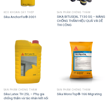
KEO KHOAN CẤY THÉP
SẢN PHẨM CHỐNG THẤM
SIKA BITUSEAL T130 SG – MÀNG
Sika AnchorFix®-3001
CHỐNG THẤM HIỆU QUẢ VÀ DỄ
THI CÔNG
SẢN PHẨM CHỐNG THẤM
SẢN PHẨM CHỐNG THẤM
Sika Latex TH 25L – Phụ gia
Sika MonoTop®-166 Migrating
chống thấm và tác nhân kết nối