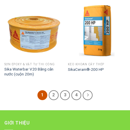
SƠN EPOXY & VẬT TƯ THI CÔNG
KEO KHOAN CẤY THÉP
Sika Waterbar V20 Băng cản
SikaCeram®-200 HP
nước (cuộn 20m)
1
2
3
4
GIỚI THIỆU